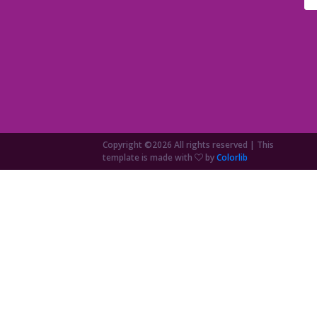
Copyright ©
2026 All rights reserved | This
template is made with
by
Colorlib