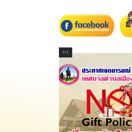
1/ 1
❮