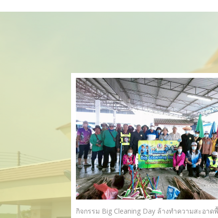
เปิดภาคเรียน " โรงเรียนโอวจ๊ะ-เเมจ๊ะ" #โรงเรียนผู้สูงอายุเทศบาล รุ่นที่ 7 ประจำปีการศึกษา2569